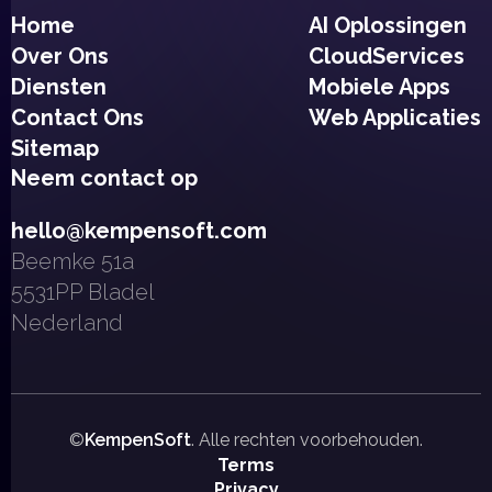
Home
AI Oplossingen
Over Ons
CloudServices
Diensten
Mobiele Apps
Contact Ons
Web Applicaties
Sitemap
Neem contact op
hello@kempensoft.com
Beemke 51a
5531PP Bladel
Nederland
©
KempenSoft
. Alle rechten voorbehouden.
Terms
Privacy