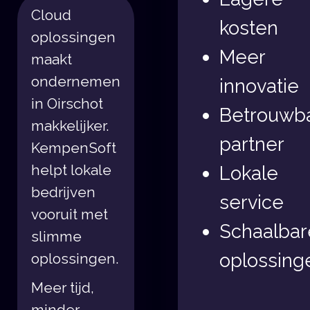
Cloud
kosten
oplossingen
Meer
maakt
ondernemen
innovatie
in Oirschot
Betrouwb
makkelijker.
partner
KempenSoft
helpt lokale
Lokale
bedrijven
service
vooruit met
Schaalbar
slimme
oplossing
oplossingen.
Meer tijd,
minder