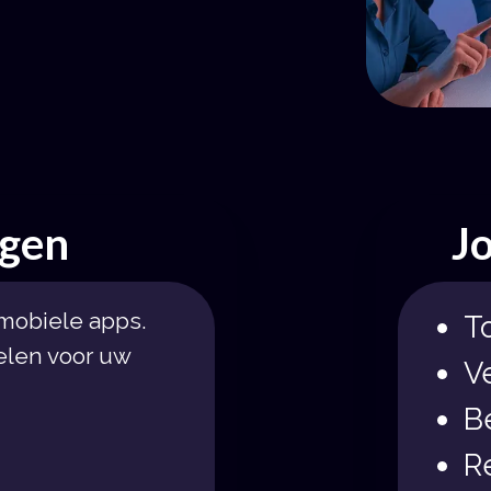
ngen
J
 mobiele apps.
T
delen voor uw
V
B
R