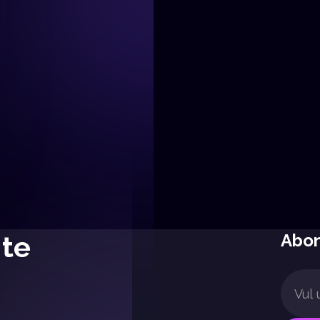
Hoe digitale tools
klantenbinding
verbeteren
Learn More
Learn More
 te
Abon