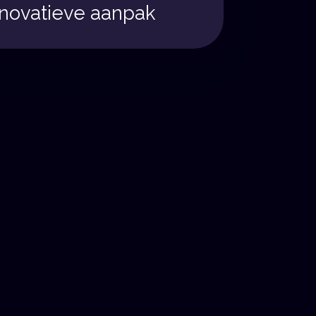
nnovatieve aanpak
View All Services
View All Services