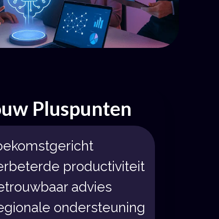
ouw Pluspunten
oekomstgericht
erbeterde productiviteit
etrouwbaar advies
egionale ondersteuning