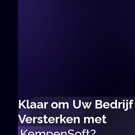
volledig verbonden
digitaal bedrijf
Learn More
Learn More
Klaar om Uw Bedrijf
Versterken met
KempenSoft?