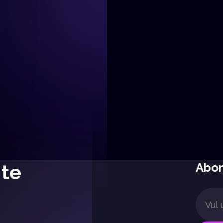
Hoe digitale tools
klantenbinding
verbeteren
Learn More
Learn More
 te
Abon