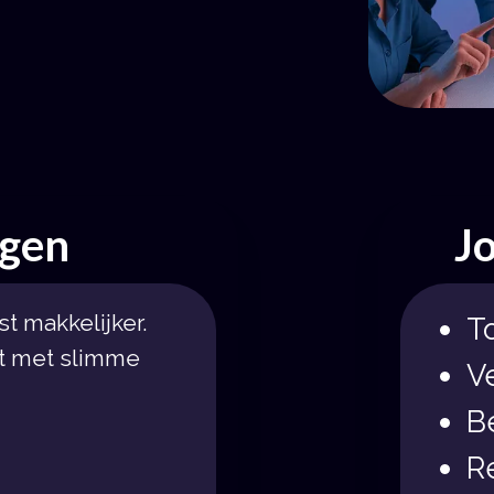
ngen
J
 makkelijker.
T
it met slimme
V
B
R