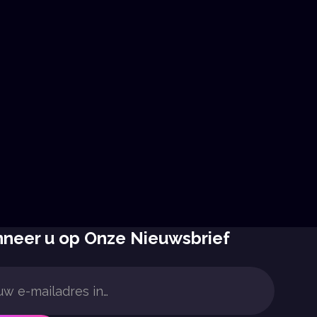
wikkeling
MKB
Learn More
Learn More
neer u op Onze Nieuwsbrief