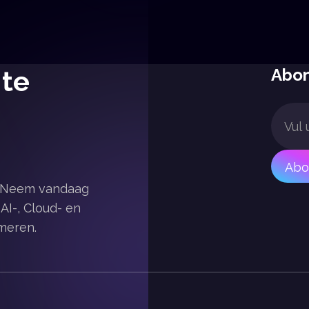
 te
Abon
s. Neem vandaag
I-, Cloud- en
meren.