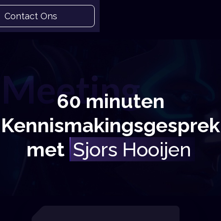
Contact Ons
contact met ons op
Meeting
60 minuten
Kennismakingsgesprek
met
Sjors Hooijen